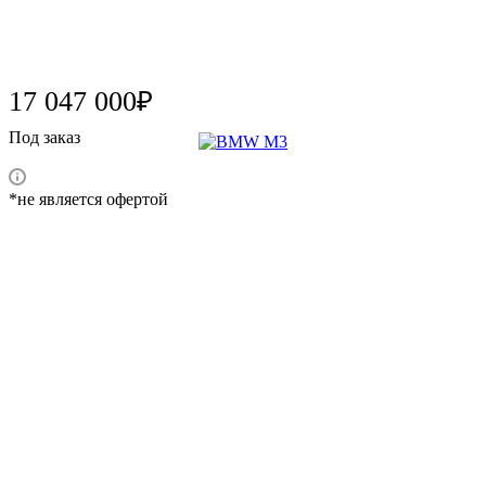
17 047 000₽
Под заказ
*не является офертой
Характеристики
Марка
BMW
Модель
M3
Год выпуска
2023
Цвет кузова
white
Тип кузова
Седан
Тип двигателя
petrol
Рабочий объём
2993
Мощность, л.с.
550
Количество дверей
4