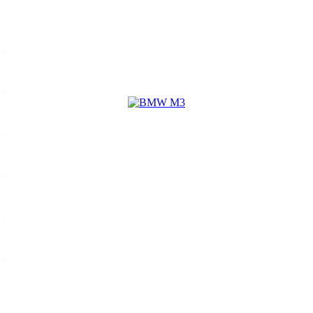
Характеристики
Марка
—
BMW
Модель
—
M3
Год выпуска
—
2023
Цвет кузова
—
white
Тип кузова
—
Седан
Тип двигателя
—
petrol
Все характеристики