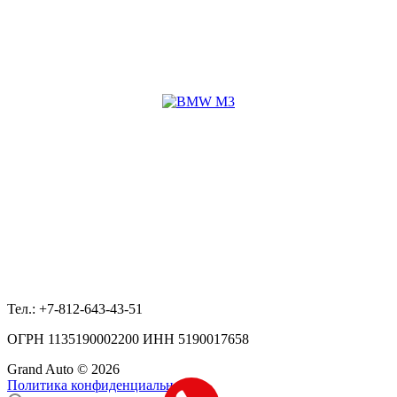
Руль
left
Пробег
230 km
Двигатель
CS 3.0 AT (550 л.с.) 4WD
Коробка
automatic
Назад к списку
+7 (861) 211-41-49
info@grandeauto.ru
г. Краснодар ул. Старокубанская 114, офис 706
мы в Telegram
мы на Avito
мы на Авто.ру
ООО «ГрандТехСтрой» г. Санкт-Петербург, Выборгская наб.,
55 корпус 3
Тел.: +7-812-643-43-51
ОГРН 1135190002200 ИНН 5190017658
Grand Auto © 2026
Политика конфиденциальности